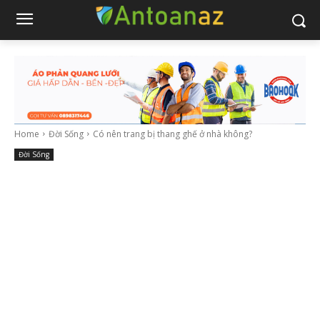
Home
Đời Sống
Có nên trang bị thang ghế ở nhà không?
Đời Sống