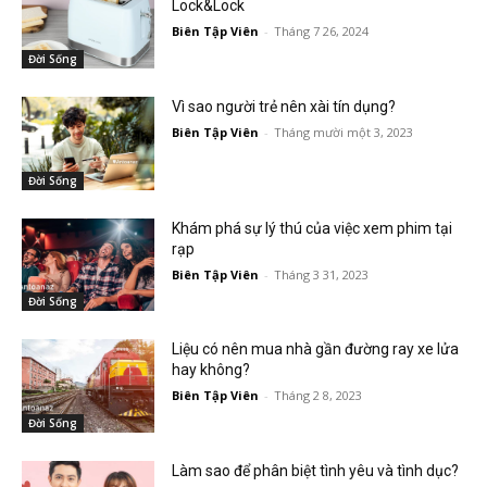
Lock&Lock
Biên Tập Viên
-
Tháng 7 26, 2024
Đời Sống
Vì sao người trẻ nên xài tín dụng?
Biên Tập Viên
-
Tháng mười một 3, 2023
Đời Sống
Khám phá sự lý thú của việc xem phim tại
rạp
Biên Tập Viên
-
Tháng 3 31, 2023
Đời Sống
Liệu có nên mua nhà gần đường ray xe lửa
hay không?
Biên Tập Viên
-
Tháng 2 8, 2023
Đời Sống
Làm sao để phân biệt tình yêu và tình dục?