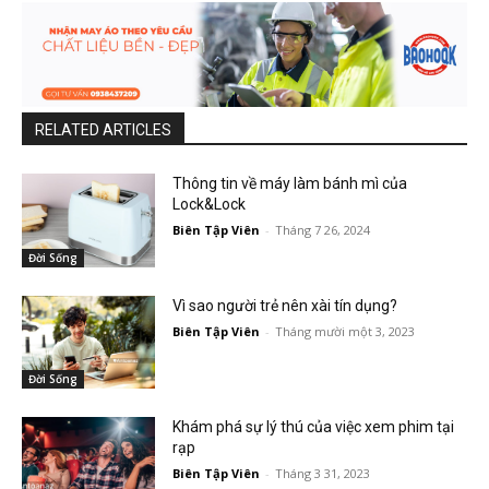
RELATED ARTICLES
Thông tin về máy làm bánh mì của
Lock&Lock
Biên Tập Viên
-
Tháng 7 26, 2024
Đời Sống
Vì sao người trẻ nên xài tín dụng?
Biên Tập Viên
-
Tháng mười một 3, 2023
Đời Sống
Khám phá sự lý thú của việc xem phim tại
rạp
Biên Tập Viên
-
Tháng 3 31, 2023