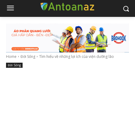
Home
Đời Sống
Tìm hiểu về những lợi ích của viện dưỡng lão
Đời Sống