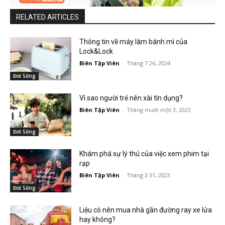
RELATED ARTICLES
Thông tin về máy làm bánh mì của
Lock&Lock
Biên Tập Viên
-
Tháng 7 26, 2024
Đời Sống
Vì sao người trẻ nên xài tín dụng?
Biên Tập Viên
-
Tháng mười một 3, 2023
Đời Sống
Khám phá sự lý thú của việc xem phim tại
rạp
Biên Tập Viên
-
Tháng 3 31, 2023
Đời Sống
Liệu có nên mua nhà gần đường ray xe lửa
hay không?