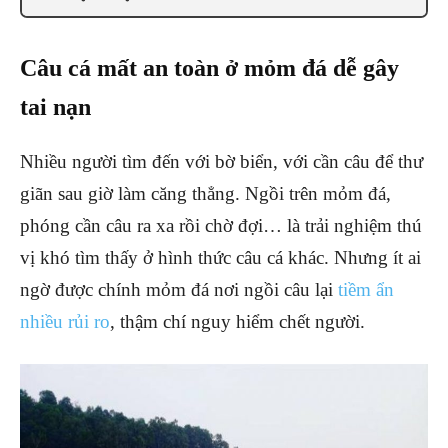
Câu cá mất an toàn ở mỏm đá dễ gây
tai nạn
Nhiều người tìm đến với bờ biển, với cần câu để thư
giãn sau giờ làm căng thẳng. Ngồi trên mỏm đá,
phóng cần câu ra xa rồi chờ đợi… là trải nghiệm thú
vị khó tìm thấy ở hình thức câu cá khác. Nhưng ít ai
ngờ được chính mỏm đá nơi ngồi câu lại
tiềm ẩn
nhiều rủi ro
, thậm chí nguy hiểm chết người.