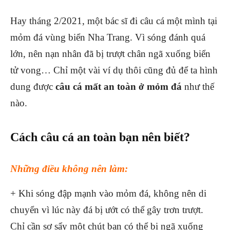
Hay tháng 2/2021, một bác sĩ đi câu cá một mình tại
mỏm đá vùng biển Nha Trang. Vì sóng đánh quá
lớn, nên nạn nhân đã bị trượt chân ngã xuống biển
tử vong… Chỉ một vài ví dụ thôi cũng đủ để ta hình
dung được
câu cá mất an toàn ở mỏm đá
như thế
nào.
Cách câu cá an toàn bạn nên biết?
Những điều không nên làm:
+ Khi sóng đập mạnh vào mỏm đá, không nên di
chuyển vì lúc này đá bị ướt có thể gây trơn trượt.
Chỉ cần sơ sẩy một chút bạn có thể bị ngã xuống