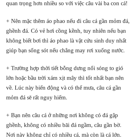
quan trọng hơn nhiều so với việc câu vài ba con cá!
+ Nên mặc thêm áo phao nếu đi câu cá gần mỏm đá,
ghềnh đá. Có vẻ hơi cồng kềnh, tuy nhiên nếu bạn
không biết bơi thì áo phao là vật cứu sinh duy nhất
giúp bạn sống sót nếu chẳng may rơi xuống nước.
+ Trường hợp thời tiết bỗng dưng nổi sóng to gió
lớn hoặc bầu trời xám xịt mây thì tốt nhất bạn nên
về. Lúc này biển động và có thể mưa, câu cá gần
mỏm đá sẽ rất nguy hiểm.
+ Bạn nên câu cá ở những nơi không có đá gập
ghềnh, không có nhiều bãi đá ngầm, câu gần bờ.
Nơi này không chỉ có nhiều cá, mà còn là cá lớn.