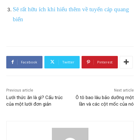
Sẽ rất hữu ích khi hiểu thêm về tuyến cáp quang
biển
Facebook
Twitter
Pinterest
Previous article
Next article
Lưới thức ăn là gì? Cấu trúc
Ô tô bao lâu bảo dưỡng một
của một lưới đơn giản
lần và các cột mốc của nó