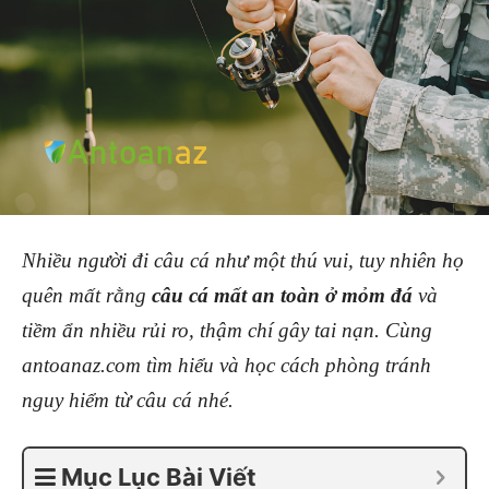
Nhiều người đi câu cá như một thú vui, tuy nhiên họ
quên mất rằng
câu cá mất an toàn ở mỏm đá
và
tiềm ẩn nhiều rủi ro, thậm chí gây tai nạn. Cùng
antoanaz.com tìm hiểu và học cách phòng tránh
nguy hiểm từ câu cá nhé.
Mục Lục Bài Viết