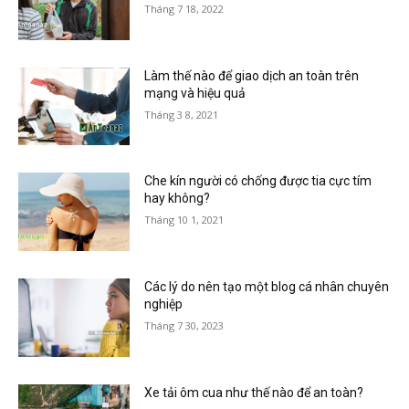
Tháng 7 18, 2022
Làm thế nào để giao dịch an toàn trên
mạng và hiệu quả
Tháng 3 8, 2021
Che kín người có chống được tia cực tím
hay không?
Tháng 10 1, 2021
Các lý do nên tạo một blog cá nhân chuyên
nghiệp
Tháng 7 30, 2023
Xe tải ôm cua như thế nào để an toàn?