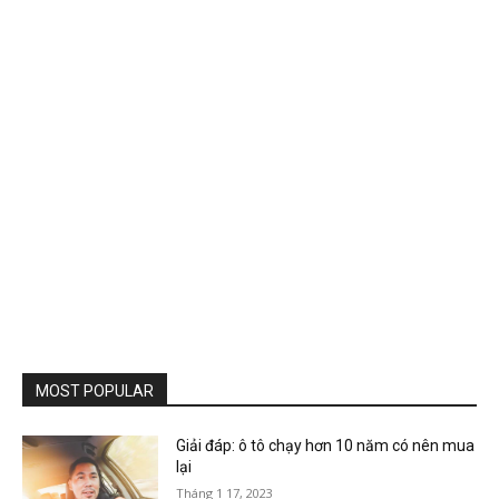
MOST POPULAR
Giải đáp: ô tô chạy hơn 10 năm có nên mua
lại
Tháng 1 17, 2023