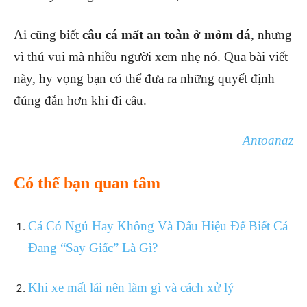
Ai cũng biết
câu cá mất an toàn ở mỏm đá
, nhưng
vì thú vui mà nhiều người xem nhẹ nó. Qua bài viết
này, hy vọng bạn có thể đưa ra những quyết định
đúng đắn hơn khi đi câu.
Antoanaz
Có thể bạn quan tâm
Cá Có Ngủ Hay Không Và Dấu Hiệu Để Biết Cá
Đang “Say Giấc” Là Gì?
Khi xe mất lái nên làm gì và cách xử lý