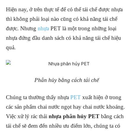
Hiện nay, ở trên thực tế để có thể tái chế được nhựa
thì không phải loại nào cũng có khả năng tái chế
được. Nhưng
nhựa
PET là một trong những loại
nhựa đứng đầu danh sách có khả năng tái chế hiệu
quả.
Phân hủy bằng cách tái chế
Chúng ta thường thấy nhựa
PET
xuất hiện ở trong
các sản phẩm chai nước ngọt hay chai nước khoáng.
Việc xử lý rác thải
nhựa phân hủy PET
bằng cách
tái chế sẽ đem đến nhiều ưu điểm lớn, chúng ta có