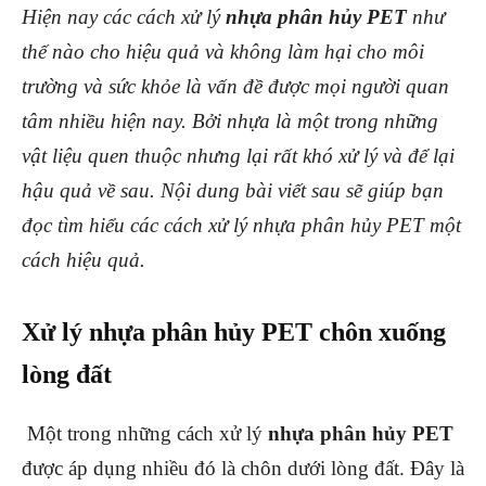
Hiện nay các cách xử lý
nhựa phân hủy PET
như
thế nào cho hiệu quả và không làm hại cho môi
trường và sức khỏe là vấn đề được mọi người quan
tâm nhiều hiện nay. Bởi nhựa là một trong những
vật liệu quen thuộc nhưng lại rất khó xử lý và để lại
hậu quả về sau. Nội dung bài viết sau sẽ giúp bạn
đọc tìm hiểu các cách xử lý nhựa phân hủy PET một
cách hiệu quả.
Xử lý nhựa phân hủy PET chôn xuống
lòng đất
Một trong những cách xử lý
nhựa phân hủy PET
được áp dụng nhiều đó là chôn dưới lòng đất. Đây là