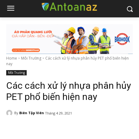
Home
Môi Trường
Các cách xử lý nhựa phân hủy PET phổ biến hiện
nay
Môi Trường
Các cách xử lý nhựa phân hủy
PET phổ biến hiện nay
By
Biên Tập Viên
Tháng 4 29, 2021