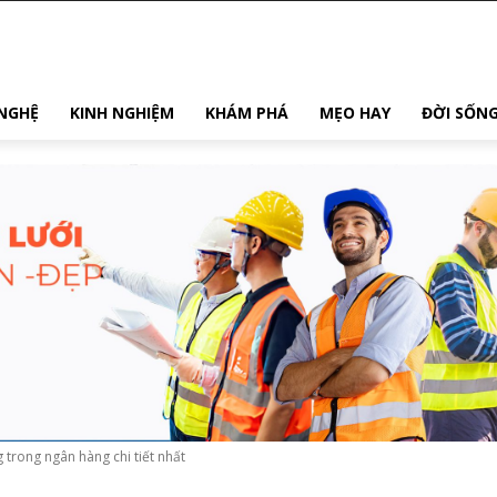
NGHỆ
KINH NGHIỆM
KHÁM PHÁ
MẸO HAY
ĐỜI SỐN
 trong ngân hàng chi tiết nhất