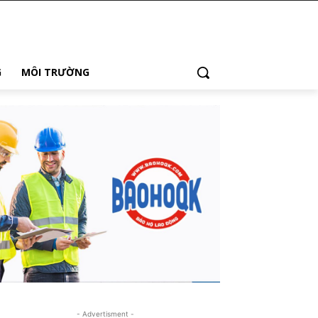
G
MÔI TRƯỜNG
- Advertisment -