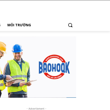
G
MÔI TRƯỜNG
- Advertisment -