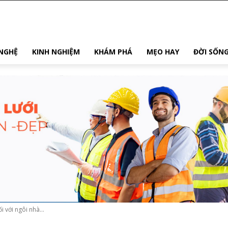
NGHỆ
KINH NGHIỆM
KHÁM PHÁ
MẸO HAY
ĐỜI SỐN
i với ngôi nhà...