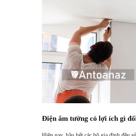
Điện âm tường có lợi ích gì đố
Hiện nay, hầu hết các hộ gia đình đều s