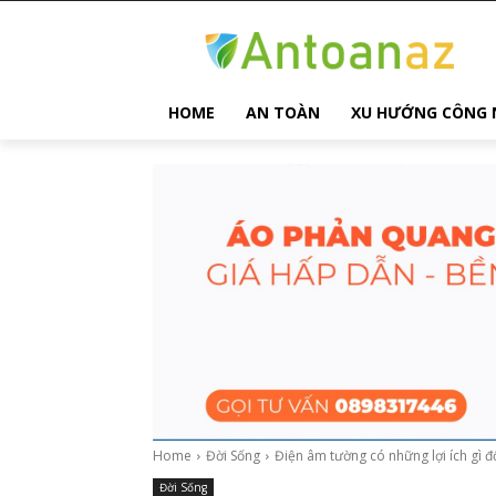
HOME
AN TOÀN
XU HƯỚNG CÔNG 
Home
Đời Sống
Điện âm tường có những lợi ích gì đố
Đời Sống