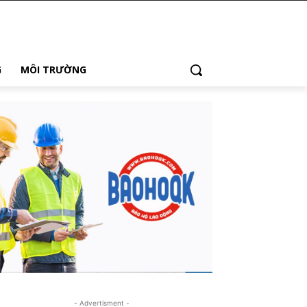
G
MÔI TRƯỜNG
- Advertisment -