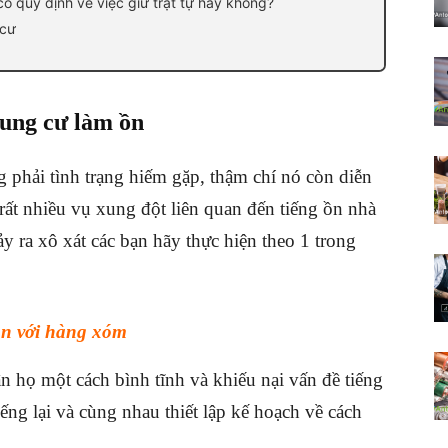
 quy định về việc giữ trật tự hay không?
 cư
hung cư làm ồn
 phải tình trạng hiếm gặp, thậm chí nó còn diễn
 rất nhiều vụ xung đột liên quan đến tiếng ồn nhà
y ra xô xát các bạn hãy thực hiện theo 1 trong
ồn với hàng xóm
n họ một cách bình tĩnh và khiếu nại vấn đề tiếng
ếng lại và cùng nhau thiết lập kế hoạch về cách