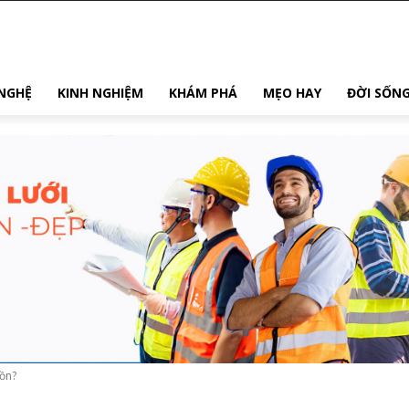
NGHỆ
KINH NGHIỆM
KHÁM PHÁ
MẸO HAY
ĐỜI SỐN
ồn?