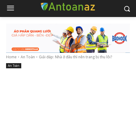
Home
An Toàn
Giải đáp: Nhà ở đâu thì nên trang bị thu lôi?
An Toàn