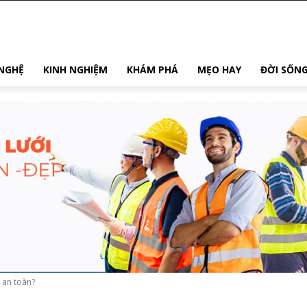
NGHỆ
KINH NGHIỆM
KHÁM PHÁ
MẸO HAY
ĐỜI SỐN
o an toàn?