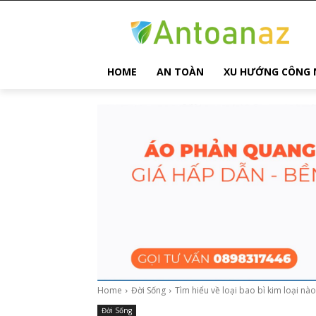
HOME
AN TOÀN
XU HƯỚNG CÔNG 
Home
Đời Sống
Tìm hiểu về loại bao bì kim loại nà
Đời Sống