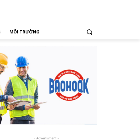
G
MÔI TRƯỜNG
- Advertisment -