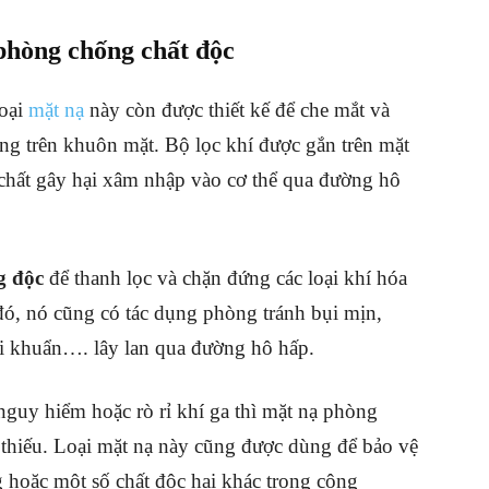
phòng chống chất độc
loại
mặt nạ
này còn được thiết kế để che mắt và
g trên khuôn mặt. Bộ lọc khí được gắn trên mặt
 chất gây hại xâm nhập vào cơ thể qua đường hô
g độc
để thanh lọc và chặn đứng các loại khí hóa
ó, nó cũng có tác dụng phòng tránh bụi mịn,
vi khuẩn…. lây lan qua đường hô hấp.
 nguy hiểm hoặc rò rỉ khí ga thì mặt nạ phòng
 thiếu. Loại mặt nạ này cũng được dùng để bảo vệ
 hoặc một số chất độc hại khác trong công