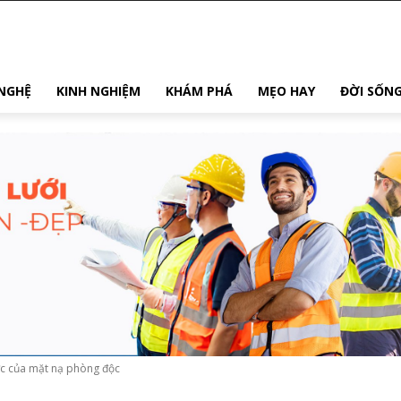
NGHỆ
KINH NGHIỆM
KHÁM PHÁ
MẸO HAY
ĐỜI SỐN
ực của mặt nạ phòng độc