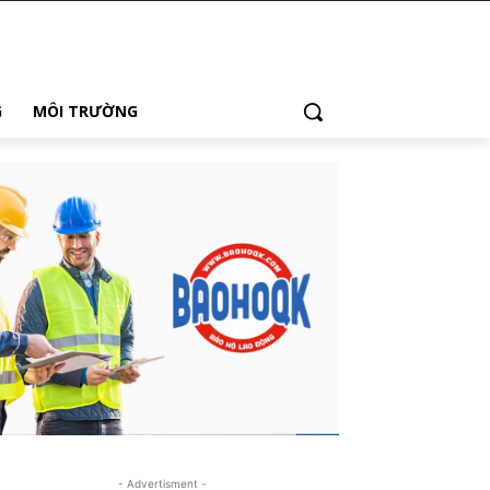
G
MÔI TRƯỜNG
- Advertisment -