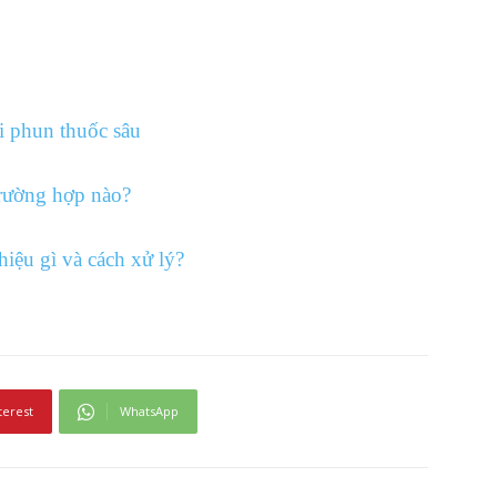
 phun thuốc sâu
rường hợp nào?
iệu gì và cách xử lý?
terest
WhatsApp