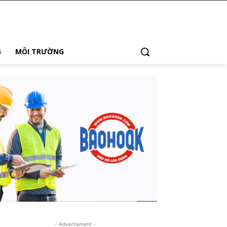
G
MÔI TRƯỜNG
- Advertisment -