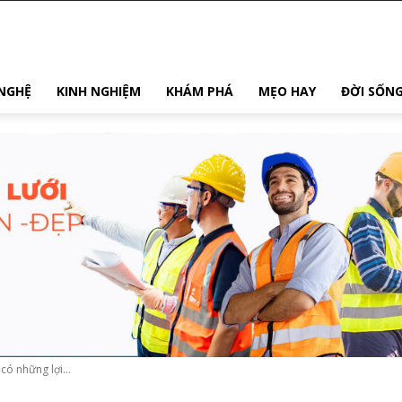
NGHỆ
KINH NGHIỆM
KHÁM PHÁ
MẸO HAY
ĐỜI SỐN
có những lợi...