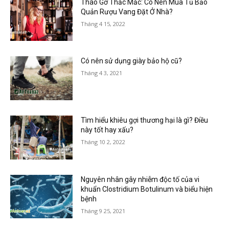
Tháo Gỡ Thắc Mắc: Có Nên Mua Tủ Bảo
Quản Rượu Vang Đặt Ở Nhà?
Tháng 4 15, 2022
Có nên sử dụng giày bảo hộ cũ?
Tháng 4 3, 2021
Tìm hiểu khiêu gợi thương hại là gì? Điều
này tốt hay xấu?
Tháng 10 2, 2022
Nguyên nhân gây nhiễm độc tố của vi
khuẩn Clostridium Botulinum và biểu hiện
bệnh
Tháng 9 25, 2021