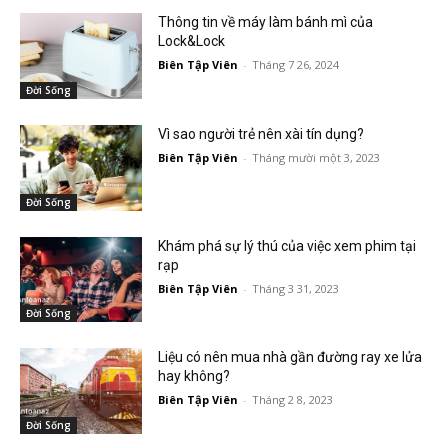
Thông tin về máy làm bánh mì của
Lock&Lock
Biên Tập Viên
-
Tháng 7 26, 2024
Đời Sống
Vì sao người trẻ nên xài tín dụng?
Biên Tập Viên
-
Tháng mười một 3, 2023
Đời Sống
Khám phá sự lý thú của việc xem phim tại
rạp
Biên Tập Viên
-
Tháng 3 31, 2023
Đời Sống
Liệu có nên mua nhà gần đường ray xe lửa
hay không?
Biên Tập Viên
-
Tháng 2 8, 2023
Đời Sống