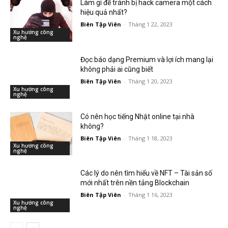
Làm gì để tránh bị hack camera một cách
hiệu quả nhất?
Biên Tập Viên
-
Tháng 1 22, 2023
Xu hướng công
nghệ
Đọc báo dạng Premium và lợi ích mang lại
không phải ai cũng biết
Biên Tập Viên
-
Tháng 1 20, 2023
Xu hướng công
nghệ
Có nên học tiếng Nhật online tại nhà
không?
Biên Tập Viên
-
Tháng 1 18, 2023
Xu hướng công
nghệ
Các lý do nên tìm hiểu về NFT – Tài sản số
mới nhất trên nền tảng Blockchain
Biên Tập Viên
-
Tháng 1 16, 2023
Xu hướng công
nghệ