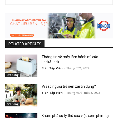
RELATED ARTICLES
Thông tin về máy làm bánh mì của
Lock&Lock
Biên Tập Viên
-
Tháng 7 26, 2024
Đời Sống
Vì sao người trẻ nên xài tín dụng?
Biên Tập Viên
-
Tháng mười một 3, 2023
Đời Sống
Khám phá sự lý thú của việc xem phim tại