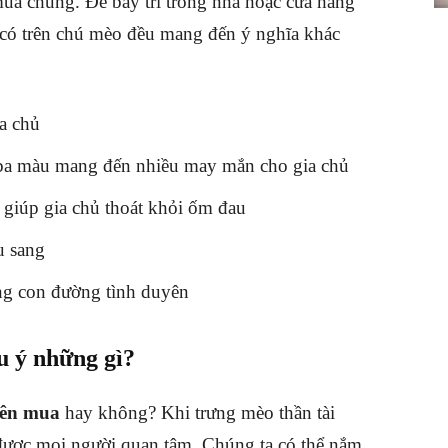
a chúng. Để bày trí trong nhà hoặc cửa hàng
 có trên chú mèo đều mang đến ý nghĩa khác
a chủ
a ba màu mang đến nhiều may mắn cho gia chủ
iúp gia chủ thoát khỏi ốm đau
u sang
ng con đường tình duyên
u ý những gì?
 nên mua
hay không? Khi trưng mèo thần tài
 được mọi người quan tâm. Chúng ta có thể nắm