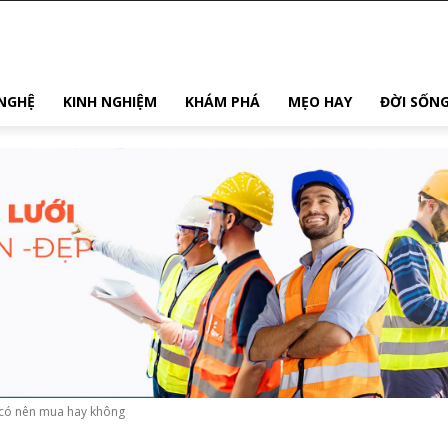
NGHỆ
KINH NGHIỆM
KHÁM PHÁ
MẸO HAY
ĐỜI SỐN
c có nên mua hay không