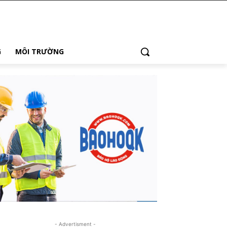
G
MÔI TRƯỜNG
- Advertisment -