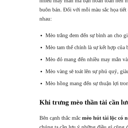
nhiều may mắn mà bạn hoàn toàn nên mu
buôn bán. Đối với mỗi màu sắc họa tiết
nhau:
Mèo trắng đem đến sự bình an cho gi
Mèo tam thể chính là sự kết hợp củ
Mèo đỏ mang đến nhiều may mắn và g
Mèo vàng sẽ toát lên sự phú quý, già
Mèo hồng mang đến sự thuận lợi tro
Khi trưng mèo thần tài cần lư
Bên cạnh thắc mắc
mèo hút tài lộc có
chúng ta cần lưu ý những điều gì cũng