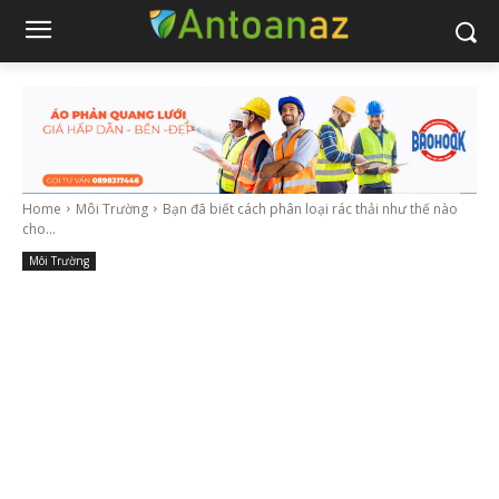
Home
Môi Trường
Bạn đã biết cách phân loại rác thải như thế nào
cho...
Môi Trường