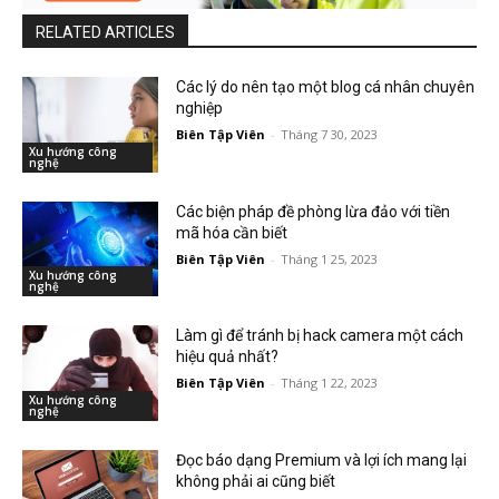
RELATED ARTICLES
Các lý do nên tạo một blog cá nhân chuyên
nghiệp
Biên Tập Viên
-
Tháng 7 30, 2023
Xu hướng công
nghệ
Các biện pháp đề phòng lừa đảo với tiền
mã hóa cần biết
Biên Tập Viên
-
Tháng 1 25, 2023
Xu hướng công
nghệ
Làm gì để tránh bị hack camera một cách
hiệu quả nhất?
Biên Tập Viên
-
Tháng 1 22, 2023
Xu hướng công
nghệ
Đọc báo dạng Premium và lợi ích mang lại
không phải ai cũng biết