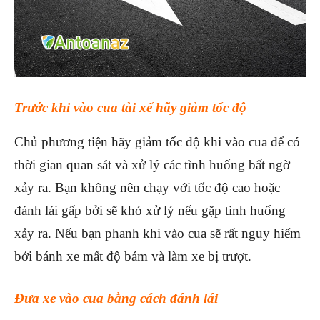
Trước khi vào cua tài xế hãy giảm tốc độ
Chủ phương tiện hãy giảm tốc độ khi vào cua để có
thời gian quan sát và xử lý các tình huống bất ngờ
xảy ra. Bạn không nên chạy với tốc độ cao hoặc
đánh lái gấp bởi sẽ khó xử lý nếu gặp tình huống
xảy ra. Nếu bạn phanh khi vào cua sẽ rất nguy hiểm
bởi bánh xe mất độ bám và làm xe bị trượt.
Đưa xe vào cua bằng cách đánh lái