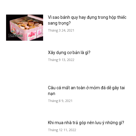
Vì sao bánh quy hay đựng trong hộp thiếc
sang trọng?
Tháng 3 24, 2021
Xây dựng cơ bản là gì?
Tháng 9 13, 2022
Câu cá mất an toàn ở mỏm đá dễ gây tai
nạn
Tháng 8 9, 2021
Khi mua nhà trả góp nên lưu ý những gì?
Tháng 12 11, 2022