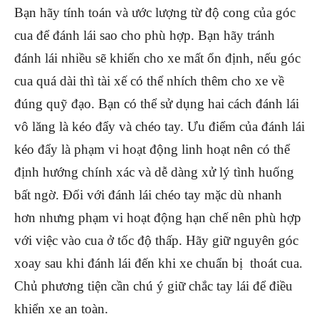
Bạn hãy tính toán và ước lượng từ độ cong của góc
cua để đánh lái sao cho phù hợp. Bạn hãy tránh
đánh lái nhiều sẽ khiến cho xe mất ổn định, nếu góc
cua quá dài thì tài xế có thể nhích thêm cho xe về
đúng quỹ đạo. Bạn có thể sử dụng hai cách đánh lái
vô lăng là kéo đẩy và chéo tay. Ưu điểm của đánh lái
kéo đẩy là phạm vi hoạt động linh hoạt nên có thể
định hướng chính xác và dễ dàng xử lý tình huống
bất ngờ. Đối với đánh lái chéo tay mặc dù nhanh
hơn nhưng phạm vi hoạt động hạn chế nên phù hợp
với việc vào cua ở tốc độ thấp. Hãy giữ nguyên góc
xoay sau khi đánh lái đến khi xe chuẩn bị thoát cua.
Chủ phương tiện cần chú ý giữ chắc tay lái để điều
khiển xe an toàn.