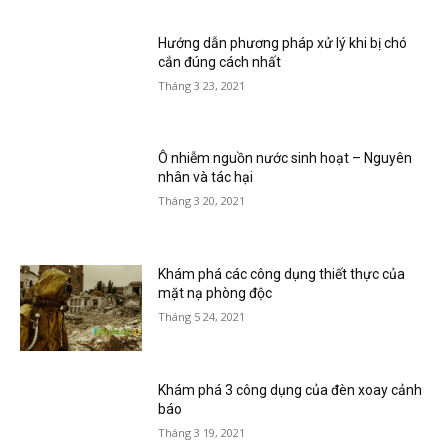
Hướng dẫn phương pháp xử lý khi bị chó
cắn đúng cách nhất
Tháng 3 23, 2021
Ô nhiễm nguồn nước sinh hoạt – Nguyên
nhân và tác hại
Tháng 3 20, 2021
Khám phá các công dụng thiết thực của
mặt nạ phòng độc
Tháng 5 24, 2021
Khám phá 3 công dụng của đèn xoay cảnh
báo
Tháng 3 19, 2021