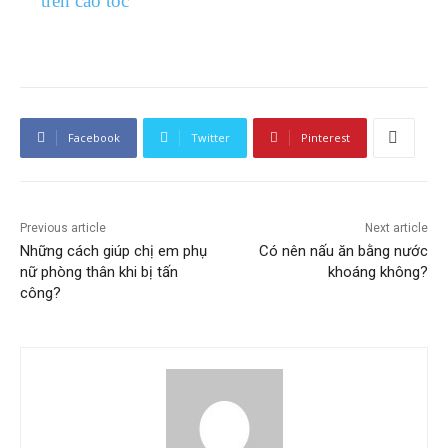
trên cao tốc
Facebook
Twitter
Pinterest
Previous article
Next article
Những cách giúp chị em phụ
Có nên nấu ăn bằng nước
nữ phòng thân khi bị tấn
khoáng không?
công?