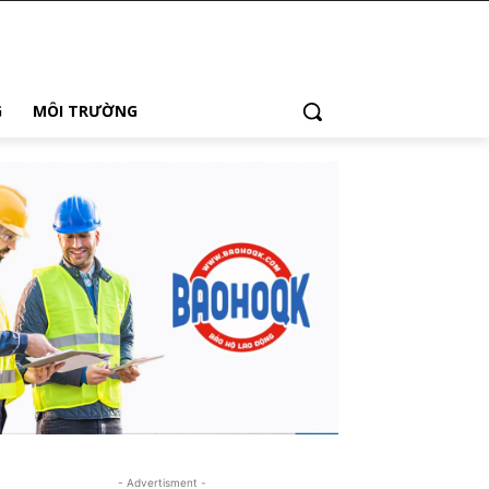
G
MÔI TRƯỜNG
- Advertisment -