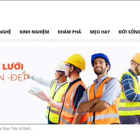
NGHỆ
KINH NGHIỆM
KHÁM PHÁ
MẸO HAY
ĐỜI SỐN
Bạn Tiếc Vì Biết...