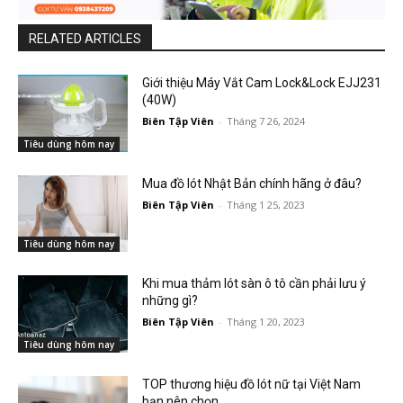
RELATED ARTICLES
Giới thiệu Máy Vắt Cam Lock&Lock EJJ231
(40W)
Biên Tập Viên
-
Tháng 7 26, 2024
Tiêu dùng hôm nay
Mua đồ lót Nhật Bản chính hãng ở đâu?
Biên Tập Viên
-
Tháng 1 25, 2023
Tiêu dùng hôm nay
Khi mua thảm lót sàn ô tô cần phải lưu ý
những gì?
Biên Tập Viên
-
Tháng 1 20, 2023
Tiêu dùng hôm nay
TOP thương hiệu đồ lót nữ tại Việt Nam
bạn nên chọn