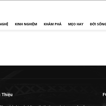
NGHỆ
KINH NGHIỆM
KHÁM PHÁ
MẸO HAY
ĐỜI SỐN
i Thiệu
F