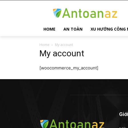
HOME
AN TOÀN
XU HƯỚNG CÔNG 
Home
My account
My account
[woocommerce_my_account]
Giớ