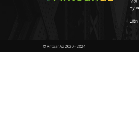
Một 
Hy v
Liên
© AntoanAz 2020 - 2024