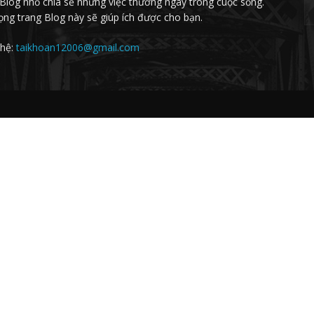
Blog nhỏ chia sẻ những việc thường ngày trong cuộc sống.
ọng trang Blog này sẽ giúp ích được cho bạn.
 hệ:
taikhoan12006@gmail.com